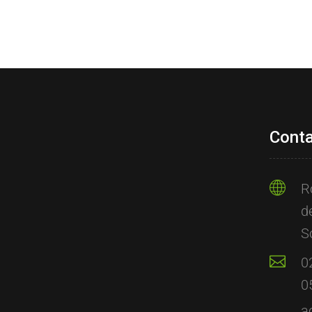
Cont
R
d
S
0
0
a