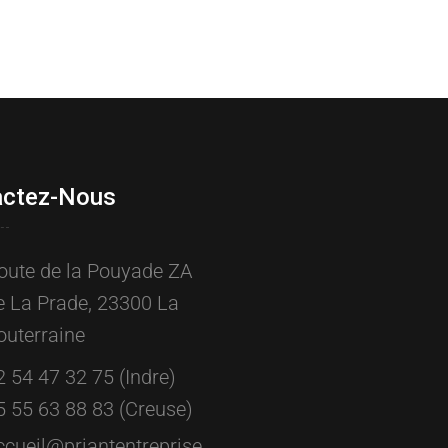
actez-Nous
oute de la Pouyade ZA
e La Prade, 23300 La
outerraine
2 54 47 32 75 (Indre)
5 55 63 88 83 (Creuse)
ccueil@priantentreprise