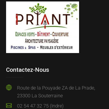
Contactez-Nous
Route de la Pouyade ZA de La Prade,
23300 La Souterraine
02 54 47 32 75 (Indre)