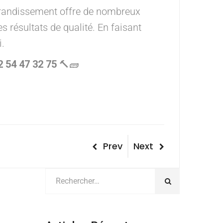
grandissement offre de nombreux
 résultats de qualité. En faisant
i.
2 54 47 32 75
🔨🧱
Navigation
Previous
Next
Prev
Next
Post
Post
de
l’article