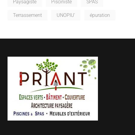
Paysagiste
Pisciniste
SPAS
Terrassement
UNOPIU'
épuration