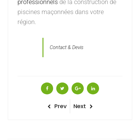
professionnels
de la construction de
piscines maçonnées dans votre
région.
Contact & Devis
Navigation
Previous
Next
Prev
Next
Post
Post
de
l’article