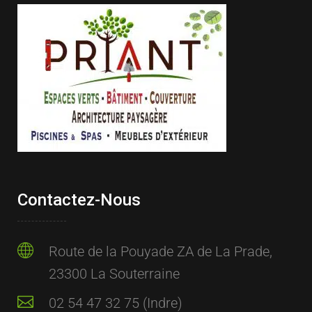
Contactez-Nous
Route de la Pouyade ZA de La Prade,
23300 La Souterraine
02 54 47 32 75 (Indre)