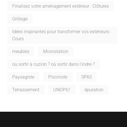
Finalisez votre aménagement extérieur : Clôtures
Grillage
Idées inspirantes pour transformer vos extérieurs :
Cours
meubles
Microstation
où sortir à cuzion ? où sortir dans l'indre ?
Paysagiste
Pisciniste
SPAS
Terrassement
UNOPIU'
épuration