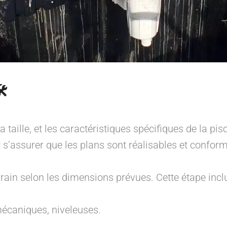
️
a taille, et les caractéristiques spécifiques de la pisc
r s’assurer que les plans sont réalisables et confor
rain selon les dimensions prévues. Cette étape inclu
écaniques, niveleuses.