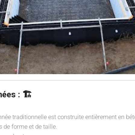
ées :
🏗️
ée traditionnelle est construite entièrement en bét
 de forme et de taille.