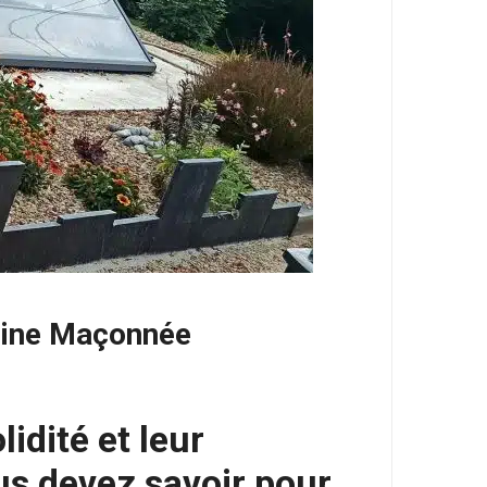
scine Maçonnée
idité et leur
us devez savoir pour