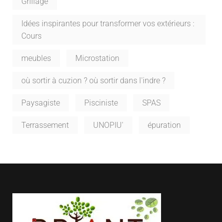
Grillage
Idées inspirantes pour transformer vos extérieurs :
Cours
meubles
Microstation
où sortir à cuzion ? où sortir dans l'indre ?
Paysagiste
Pisciniste
SPAS
Terrassement
UNOPIU'
épuration