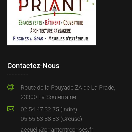
Contactez-Nous
Route de la Pouyade ZA de La Prade,
23300 La Souterraine
02 54 47 32 75 (Indre)
05 55 63 88 83 (Creuse)
accueil@priantentreprises.fr