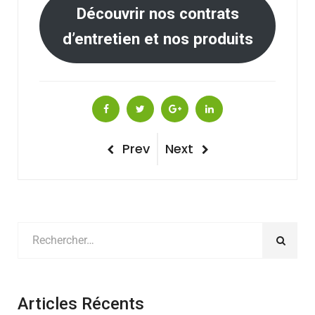
Découvrir nos contrats
d’entretien et nos produits
Navigation
Previous
Next
Prev
Next
Post
Post
de
l’article
Articles Récents