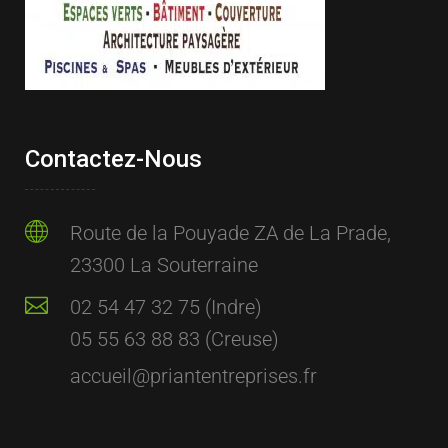
Contactez-Nous
Route de la Pouyade ZA de La Prade,
23300 La Souterraine
02 54 47 32 75 (Indre)
05 55 63 88 83 (Creuse)
accueil@priantentreprises.fr