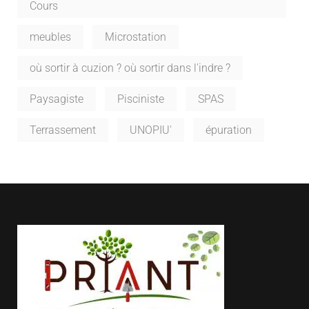
Cours
meubles
Microstation
où sortir à cuzion ? où sortir dans l'indre ?
Paysagiste
Pisciniste
SPAS
Terrassement
UNOPIU'
épuration